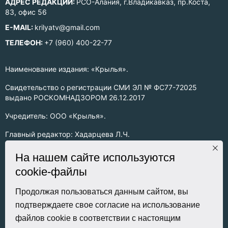
АДРЕС РЕДАКЦИИ:
РСО-Алания, г.Владикавказ, пр.Коста,
83, офис 56
E-MAIL:
krilyatv@gmail.com
ТЕЛЕФОН:
+7 (960) 400-22-77
Наименование издания: «Крылья».
Свидетельство о регистрации СМИ ЭЛ № ФС77-72025
выдано РОСКОМНАДЗОРОМ 26.12.2017
Учредитель: ООО «Крылья».
Главный редактор: Хадарцева Л.Ч.
Информация на сайте предназначена для лиц старше 16 лет.
На нашем сайте используются
cookie-файлы
Все права на любые материалы, опубликованные на сайте,
защищены в соответствии с российским законодательством
об интеллектуальной собственности. Любое использование
Продолжая пользоваться данным сайтом, вы
текстовых, фото, аудио и видеоматериалов возможно только
подтверждаете свое согласие на использование
с согласия правообладателя (ООО «Крылья») и при строгом
файлов cookie в соответствии с настоящим
наличии ссылки на ресурс. Для сетевых ресурсов –