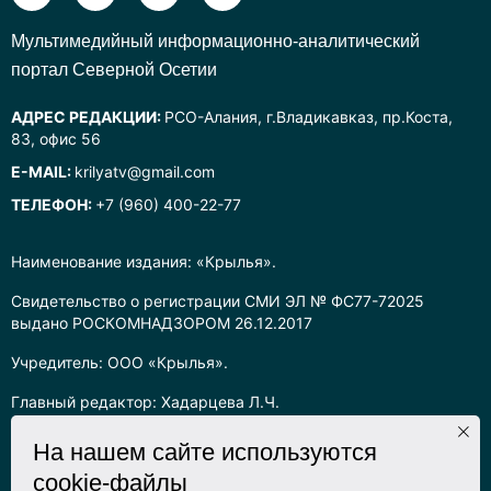
Mультимедийный информационно-аналитический
портал Северной Осетии
АДРЕС РЕДАКЦИИ:
РСО-Алания, г.Владикавказ, пр.Коста,
83, офис 56
E-MAIL:
krilyatv@gmail.com
ТЕЛЕФОН:
+7 (960) 400-22-77
Наименование издания: «Крылья».
Свидетельство о регистрации СМИ ЭЛ № ФС77-72025
выдано РОСКОМНАДЗОРОМ 26.12.2017
Учредитель: ООО «Крылья».
Главный редактор: Хадарцева Л.Ч.
Информация на сайте предназначена для лиц старше 16 лет.
На нашем сайте используются
cookie-файлы
Все права на любые материалы, опубликованные на сайте,