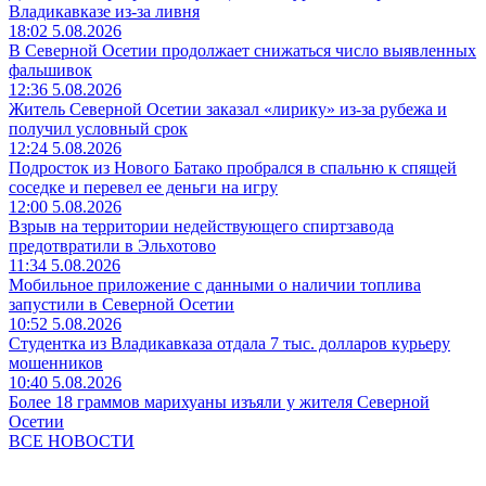
Владикавказе из-за ливня
18:02 5.08.2026
В Северной Осетии продолжает снижаться число выявленных
фальшивок
12:36 5.08.2026
Житель Северной Осетии заказал «лирику» из-за рубежа и
получил условный срок
12:24 5.08.2026
Подросток из Нового Батако пробрался в спальню к спящей
соседке и перевел ее деньги на игру
12:00 5.08.2026
Взрыв на территории недействующего спиртзавода
предотвратили в Эльхотово
11:34 5.08.2026
Мобильное приложение с данными о наличии топлива
запустили в Северной Осетии
10:52 5.08.2026
Студентка из Владикавказа отдала 7 тыс. долларов курьеру
мошенников
10:40 5.08.2026
Более 18 граммов марихуаны изъяли у жителя Северной
Осетии
ВСЕ НОВОСТИ