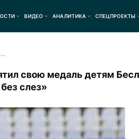
ОСТИ
ВИДЕО
АНАЛИТИКА
СПЕЦПРОЕКТЫ
Паралимпиец Маргиев посвятил свою медаль детям Беслана: «Вспоминать те дни не могу без слез»
тил свою медаль детям Бесл
 без слез»