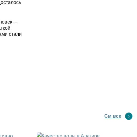
досталось
еловек —
аткой
ами стали
См все