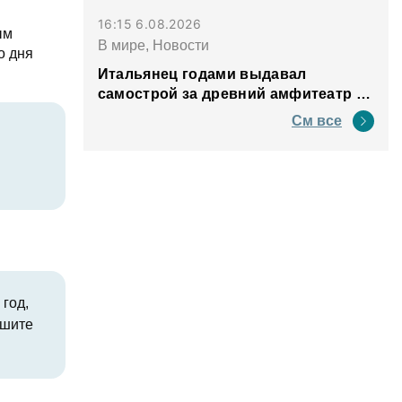
16:15 6.08.2026
ым
В мире, Новости
о дня
Итальянец годами выдавал
самострой за древний амфитеатр и
водил туда туристов
См все
год,
ишите