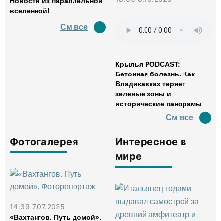
Новости из параллельной
вселенной!
См все
Крылья PODCAST:
Бетонная болезнь. Как
Владикавказ теряет
зеленые зоны и
исторические панорамы
См все
Фотогалерея
Интересное в
мире
14:39 7.07.2025
«Вахтангов. Путь домой».