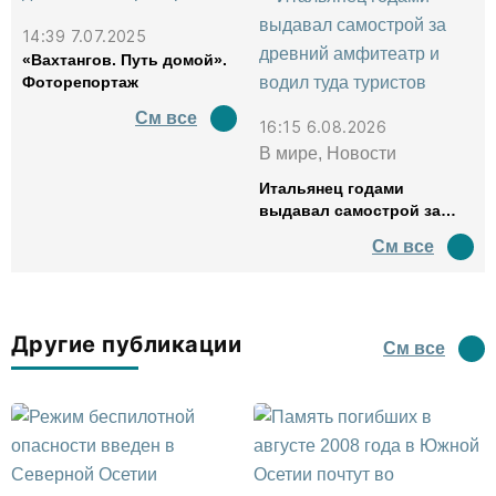
14:39 7.07.2025
«Вахтангов. Путь домой».
Фоторепортаж
См все
16:15 6.08.2026
В мире, Новости
Итальянец годами
выдавал самострой за
древний амфитеатр и
См все
водил туда туристов
Другие публикации
См все