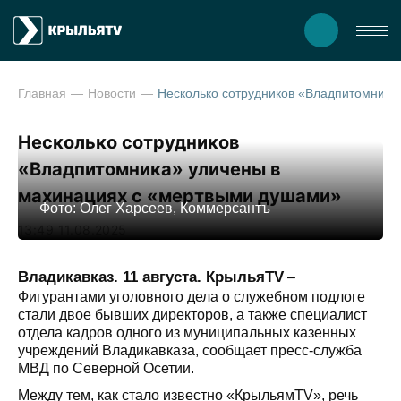
Главная
Новости
Несколько сотрудников «Владпитомника» уличены в махинациях с «мерт
Несколько сотрудников
«Владпитомника» уличены в
махинациях с «мертвыми душами»
Фото: Олег Харсеев, Коммерсантъ
13:49 11.08.2025
Владикавказ. 11 августа. КрыльяTV
–
Фигурантами уголовного дела о служебном подлоге
стали двое бывших директоров, а также специалист
отдела кадров одного из муниципальных казенных
учреждений Владикавказа, сообщает пресс-служба
МВД по Северной Осетии.
Между тем, как стало известно «КрыльямTV», речь