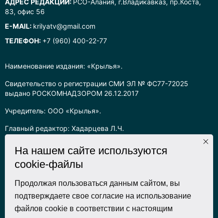
АДРЕС РЕДАКЦИИ:
РСО-Алания, г.Владикавказ, пр.Коста,
83, офис 56
E-MAIL:
krilyatv@gmail.com
ТЕЛЕФОН:
+7 (960) 400-22-77
Наименование издания: «Крылья».
Свидетельство о регистрации СМИ ЭЛ № ФС77-72025
выдано РОСКОМНАДЗОРОМ 26.12.2017
Учредитель: ООО «Крылья».
Главный редактор: Хадарцева Л.Ч.
Информация на сайте предназначена для лиц старше 16 лет.
На нашем сайте используются
cookie-файлы
Все права на любые материалы, опубликованные на сайте,
защищены в соответствии с российским законодательством
об интеллектуальной собственности. Любое использование
Продолжая пользоваться данным сайтом, вы
текстовых, фото, аудио и видеоматериалов возможно только
подтверждаете свое согласие на использование
с согласия правообладателя (ООО «Крылья») и при строгом
файлов cookie в соответствии с настоящим
наличии ссылки на ресурс. Для сетевых ресурсов –