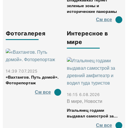
Владикавказ теряет
зеленые зоны и
исторические панорамы
См все
Фотогалерея
Интересное в
мире
14:39 7.07.2025
«Вахтангов. Путь домой».
Фоторепортаж
См все
16:15 6.08.2026
В мире, Новости
Итальянец годами
выдавал самострой за
древний амфитеатр и
См все
водил туда туристов