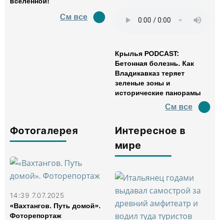
вселенной!
См все
Крылья PODCAST:
Бетонная болезнь. Как
Владикавказ теряет
зеленые зоны и
исторические панорамы
См все
Фотогалерея
Интересное в
мире
14:39 7.07.2025
«Вахтангов. Путь домой».
Фоторепортаж