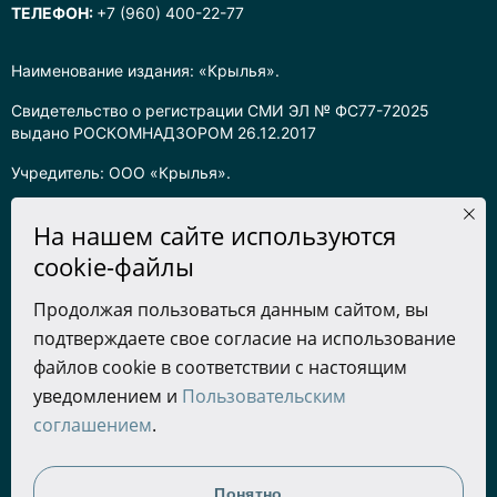
ТЕЛЕФОН:
+7 (960) 400-22-77
Наименование издания: «Крылья».
Свидетельство о регистрации СМИ ЭЛ № ФС77-72025
выдано РОСКОМНАДЗОРОМ 26.12.2017
Учредитель: ООО «Крылья».
Главный редактор: Хадарцева Л.Ч.
На нашем сайте используются
Информация на сайте предназначена для лиц старше 16 лет.
cookie-файлы
Все права на любые материалы, опубликованные на сайте,
Продолжая пользоваться данным сайтом, вы
защищены в соответствии с российским законодательством
подтверждаете свое согласие на использование
об интеллектуальной собственности. Любое использование
текстовых, фото, аудио и видеоматериалов возможно только
файлов cookie в соответствии с настоящим
с согласия правообладателя (ООО «Крылья») и при строгом
уведомлением и
Пользовательским
наличии ссылки на ресурс. Для сетевых ресурсов –
соглашением
.
гиперссылка.
Разработка сайта
Понятно