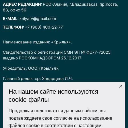
АДРЕС РЕДАКЦИИ:
РСО-Алания, г.Владикавказ, пр.Коста,
83, офис 56
E-MAIL:
krilyatv@gmail.com
ТЕЛЕФОН:
+7 (960) 400-22-77
Наименование издания: «Крылья».
Свидетельство о регистрации СМИ ЭЛ № ФС77-72025
выдано РОСКОМНАДЗОРОМ 26.12.2017
Учредитель: ООО «Крылья».
Главный редактор: Хадарцева Л.Ч.
Информация на сайте предназначена для лиц старше 16 лет.
На нашем сайте используются
cookie-файлы
Все права на любые материалы, опубликованные на сайте,
защищены в соответствии с российским законодательством
об интеллектуальной собственности. Любое использование
Продолжая пользоваться данным сайтом, вы
текстовых, фото, аудио и видеоматериалов возможно только
подтверждаете свое согласие на использование
с согласия правообладателя (ООО «Крылья») и при строгом
файлов cookie в соответствии с настоящим
наличии ссылки на ресурс. Для сетевых ресурсов –