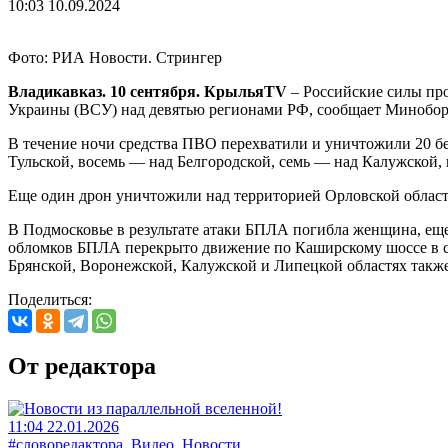
10:03 10.09.2024
Фото: РИА Новости. Стрингер
Владикавказ. 10 сентября. КрыльяTV
– Российские силы пр
Украины (ВСУ) над девятью регионами РФ, сообщает Минобо
В течение ночи средства ПВО перехватили и уничтожили
20
бе
Тульской,
восемь
— над Белгородской,
семь
— над Калужской,
Еще один дрон уничтожили над территорией Орловской област
В Подмосковье в результате атаки БПЛА
погибла
женщина, еще
обломков БПЛА
перекрыто
движение по Каширскому шоссе в с
Брянской
,
Воронежской
,
Калужской
и
Липецкой
областях такж
Поделиться:
От редактора
11:04 22.01.2026
#словоредактора, Видео, Новости