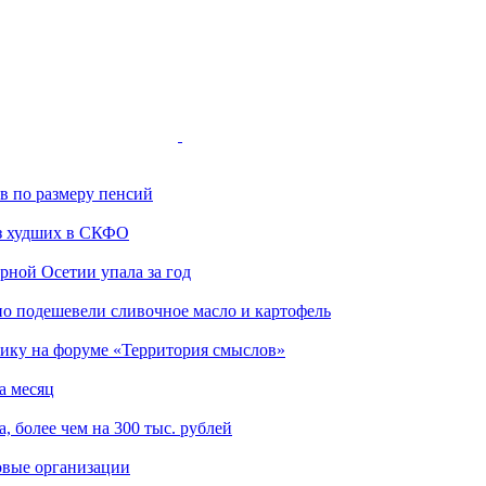
ов по размеру пенсий
з худших в СКФО
ной Осетии упала за год
но подешевели сливочное масло и картофель
ику на форуме «Территория смыслов»
а месяц
, более чем на 300 тыс. рублей
овые организации