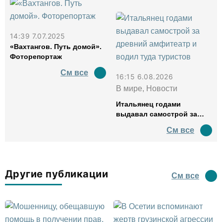
14:39 7.07.2025
«Вахтангов. Путь домой».
Фоторепортаж
См все
16:15 6.08.2026
В мире, Новости
Итальянец годами
выдавал самострой за
древний амфитеатр и
См все
водил туда туристов
Другие публикации
См все