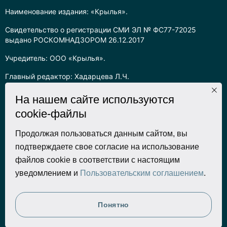
Наименование издания: «Крылья».
Свидетельство о регистрации СМИ ЭЛ № ФС77-72025
выдано РОСКОМНАДЗОРОМ 26.12.2017
Учредитель: ООО «Крылья».
Главный редактор: Хадарцева Л.Ч.
Информация на сайте предназначена для лиц старше 16 лет.
На нашем сайте используются
cookie-файлы
Все права на любые материалы, опубликованные на сайте,
защищены в соответствии с российским законодательством
об интеллектуальной собственности. Любое использование
Продолжая пользоваться данным сайтом, вы
текстовых, фото, аудио и видеоматериалов возможно только
подтверждаете свое согласие на использование
с согласия правообладателя (ООО «Крылья») и при строгом
файлов cookie в соответствии с настоящим
наличии ссылки на ресурс. Для сетевых ресурсов –
уведомлением и
Пользовательским соглашением
.
гиперссылка.
Разработка сайта
Понятно