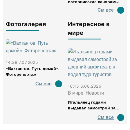
исторические панорамы
См все
Фотогалерея
Интересное в
мире
14:39 7.07.2025
«Вахтангов. Путь домой».
Фоторепортаж
См все
16:15 6.08.2026
В мире, Новости
Итальянец годами
выдавал самострой за
древний амфитеатр и
См все
водил туда туристов