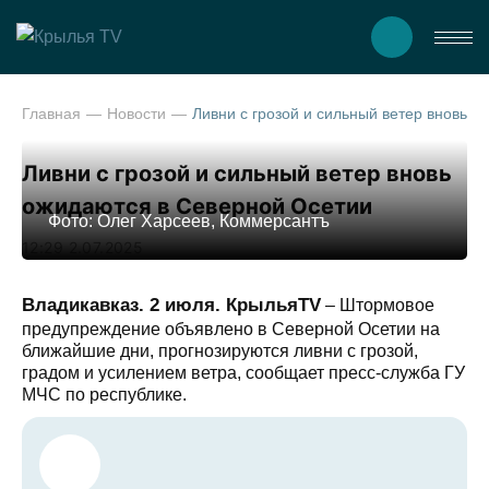
Главная
Новости
Ливни с грозой и сильный ветер вновь
Ливни с грозой и сильный ветер вновь
ожидаются в Северной Осетии
Фото: Олег Харсеев, Коммерсантъ
12:29 2.07.2025
Владикавказ. 2 июля. КрыльяTV
– Штормовое
предупреждение объявлено в Северной Осетии на
ближайшие дни, прогнозируются ливни с грозой,
градом и усилением ветра, сообщает пресс-служба ГУ
МЧС по республике.