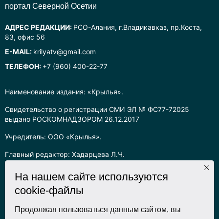
портал Северной Осетии
АДРЕС РЕДАКЦИИ:
РСО-Алания, г.Владикавказ, пр.Коста,
83, офис 56
E-MAIL:
krilyatv@gmail.com
ТЕЛЕФОН:
+7 (960) 400-22-77
Наименование издания: «Крылья».
Свидетельство о регистрации СМИ ЭЛ № ФС77-72025
выдано РОСКОМНАДЗОРОМ 26.12.2017
Учредитель: ООО «Крылья».
Главный редактор: Хадарцева Л.Ч.
Информация на сайте предназначена для лиц старше 16 лет.
На нашем сайте используются
cookie-файлы
Все права на любые материалы, опубликованные на сайте,
защищены в соответствии с российским законодательством
об интеллектуальной собственности. Любое использование
Продолжая пользоваться данным сайтом, вы
текстовых, фото, аудио и видеоматериалов возможно только