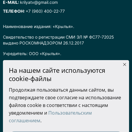
E-MAIL:
krilyatv@gmail.com
ТЕЛЕФОН:
+7 (960) 400-22-77
Наименование издания: «Крылья».
Свидетельство о регистрации СМИ ЭЛ № ФС77-72025
выдано РОСКОМНАДЗОРОМ 26.12.2017
Учредитель: ООО «Крылья».
Главный редактор: Хадарцева Л.Ч.
На нашем сайте используются
Информация на сайте предназначена для лиц старше 16 лет.
cookie-файлы
Все права на любые материалы, опубликованные на сайте,
Продолжая пользоваться данным сайтом, вы
защищены в соответствии с российским законодательством
подтверждаете свое согласие на использование
об интеллектуальной собственности. Любое использование
текстовых, фото, аудио и видеоматериалов возможно только
файлов cookie в соответствии с настоящим
с согласия правообладателя (ООО «Крылья») и при строгом
уведомлением и
Пользовательским
наличии ссылки на ресурс. Для сетевых ресурсов –
соглашением
.
гиперссылка.