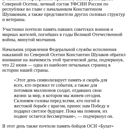
Северной Осетии, личный состав УФСИН России по
республике во главе с начальником Константином
Шулаковым, а также представители других силовых структур
и ветераны.
Участники почтили память павших советских воинов и
мирных жителей, погибших в годы Великой Отечественной
войны, минутой молчания.
Начальник управления Федеральной службы исполнения
наказаний по Северной Осетии Константин Шулаков обратил
внимание на значимость этой трагической даты, подчеркнув,
что 22 июня — одна из наиболее печальных страниц в
истории нашей страны.
«Этот день символизирует память и скорбь для
всех, кто пережил те события, а также для
потомков миллионов солдат, отдавших свои
жизни за мир, в котором мы живем сегодня.
Склоняем головы перед всеми, кто погиб в
жестокой борьбе с врагом, принес нам Победу и
подарил светлое будущее. Пока мы помним, их
подвиг остается бессмертным», — подчеркнул он.
В этот день также почтили память бойцов ОСН «Булат»