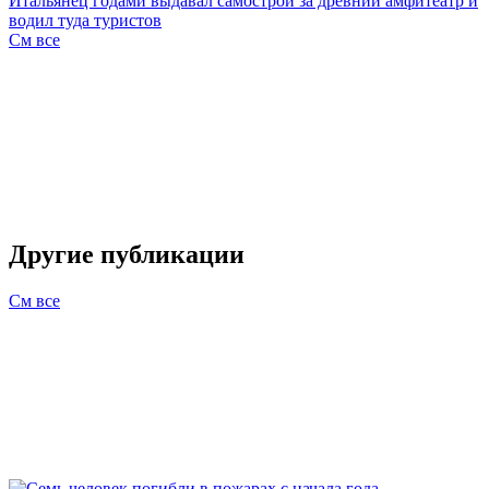
Итальянец годами выдавал самострой за древний амфитеатр и
водил туда туристов
См все
Другие публикации
См все