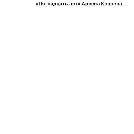
«Пятнадцать лет» Арсена Коцоева &
одноименная экранизация Аслана
Галазова