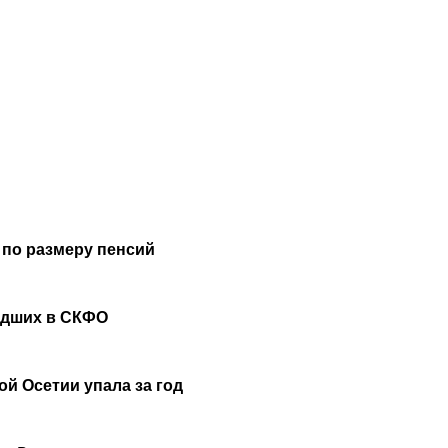
 по размеру пенсий
удших в СКФО
й Осетии упала за год