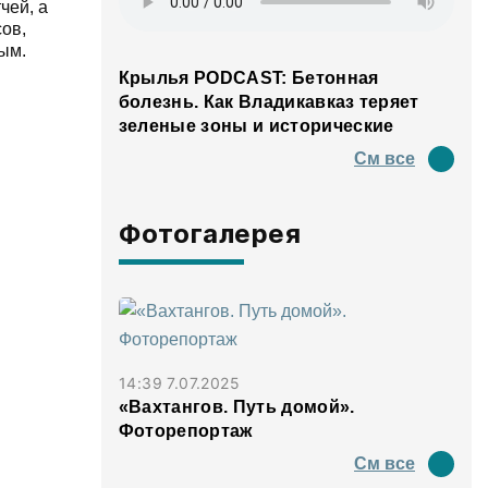
чей, а
ов,
ым.
Крылья PODCAST: Бетонная
болезнь. Как Владикавказ теряет
зеленые зоны и исторические
панорамы
См все
Фотогалерея
14:39 7.07.2025
«Вахтангов. Путь домой».
Фоторепортаж
См все