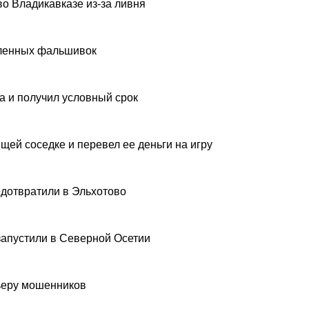
о Владикавказе из-за ливня
вленных фальшивок
а и получил условный срок
щей соседке и перевел ее деньги на игру
дотвратили в Эльхотово
запустили в Северной Осетии
рьеру мошенников