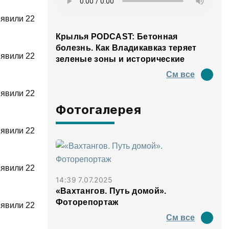
ыявили 22
Крылья PODCAST: Бетонная
болезнь. Как Владикавказ теряет
ыявили 22
зеленые зоны и исторические
панорамы
См все
ыявили 22
Фотогалерея
ыявили 22
ыявили 22
14:39 7.07.2025
«Вахтангов. Путь домой».
Фоторепортаж
ыявили 22
См все