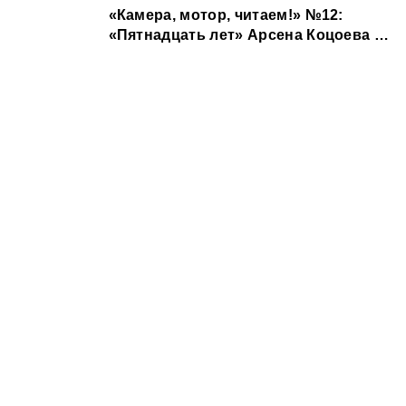
«Камера, мотор, читаем!» №12:
«Пятнадцать лет» Арсена Коцоева &
одноименная экранизация Аслана
Галазова