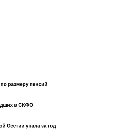
 по размеру пенсий
удших в СКФО
й Осетии упала за год