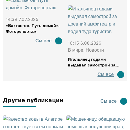
14:39 7.07.2025
«Вахтангов. Путь домой».
Фоторепортаж
См все
16:15 6.08.2026
В мире, Новости
Итальянец годами
выдавал самострой за
древний амфитеатр и
См все
водил туда туристов
Другие публикации
См все