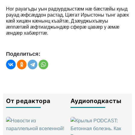
Ног рауагъды уын радзурдзыстæм нæ бæстæйы куыд
рауад æфсæддон растад, Цæгат Ирыстоны тынг арæх
кæй хицæн кæнынц къайтæ, Дзæуджыхъæуы
æппæтæй æфтиагджындæр сферæ цавæр у æмæ
æндæр хабæрттæ.
Поделиться:
От редактора
Аудиоподкасты