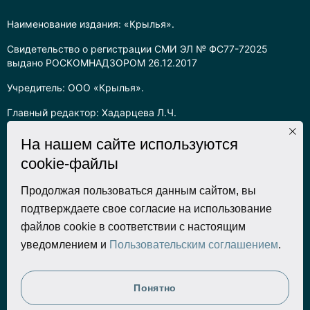
Наименование издания: «Крылья».
Свидетельство о регистрации СМИ ЭЛ № ФС77-72025
выдано РОСКОМНАДЗОРОМ 26.12.2017
Учредитель: ООО «Крылья».
Главный редактор: Хадарцева Л.Ч.
Информация на сайте предназначена для лиц старше 16 лет.
На нашем сайте используются
cookie-файлы
Все права на любые материалы, опубликованные на сайте,
защищены в соответствии с российским законодательством
об интеллектуальной собственности. Любое использование
Продолжая пользоваться данным сайтом, вы
текстовых, фото, аудио и видеоматериалов возможно только
подтверждаете свое согласие на использование
с согласия правообладателя (ООО «Крылья») и при строгом
файлов cookie в соответствии с настоящим
наличии ссылки на ресурс. Для сетевых ресурсов –
уведомлением и
Пользовательским соглашением
.
гиперссылка.
Разработка сайта
Понятно