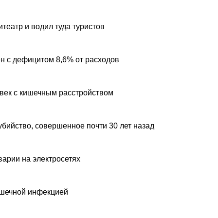
театр и водил туда туристов
н с дефицитом 8,6% от расходов
овек с кишечным расстройством
убийство, совершенное почти 30 лет назад
варии на электросетях
ишечной инфекцией