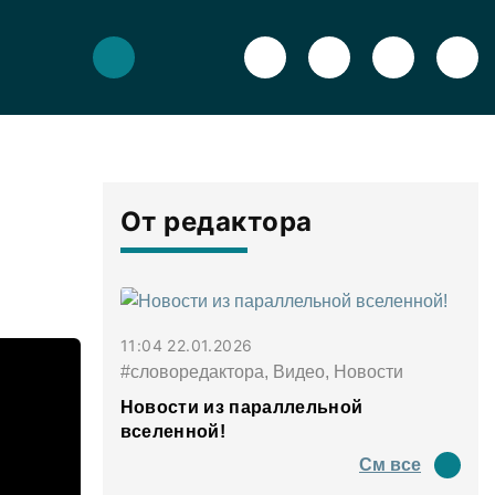
От редактора
11:04 22.01.2026
#словоредактора, Видео, Новости
Новости из параллельной
вселенной!
См все