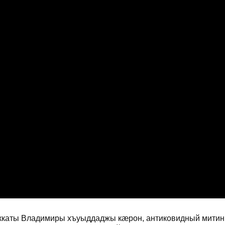
каты Владимиры хъуыддаджы кæрон, антиковидный митин