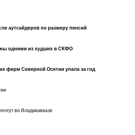
сле аутсайдеров по размеру пенсий
аны одними из худших в СКФО
х фирм Северной Осетии упала за год
тии
почтут во Владикавказе