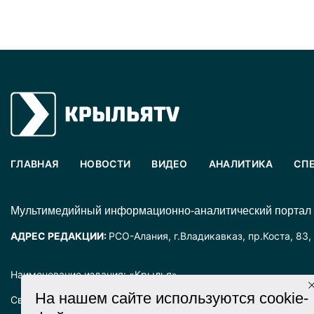
ГЛАВНАЯ
НОВОСТИ
ВИДЕО
АНАЛИТИКА
СП
Mультимедийный информационно-аналитический портал
АДРЕС РЕДАКЦИИ:
РСО-Алания, г.Владикавказ, пр.Коста, 83,
Наименование издания: «Крылья».
На нашем сайте используются cookie-
Свидетельство о регистрации СМИ ЭЛ № ФС77-72025 выда