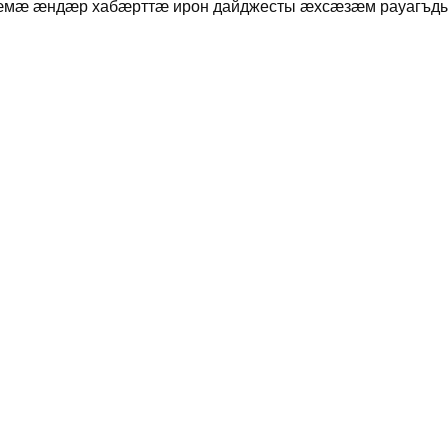
æмæ æндæр хабæрттæ ирон дайджесты æхсæзæм рауагъды