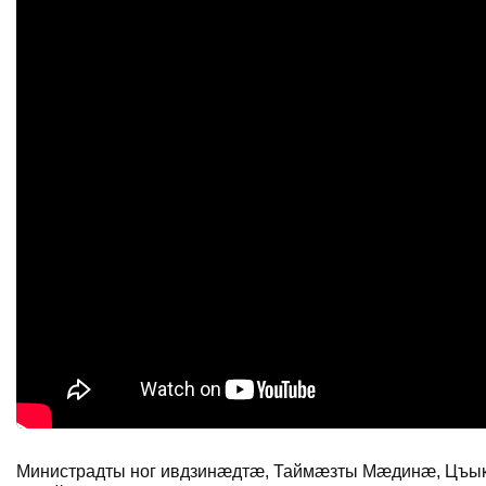
Министрадты ног ивдзинæдтæ, Таймæзты Мæдинæ, Цъык