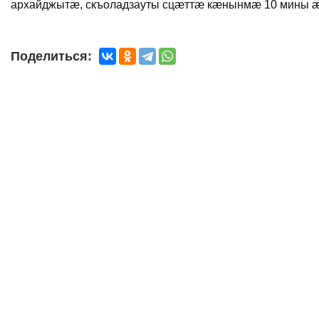
архайджытæ, скъоладзауты сцæттæ кæнынмæ 10 мины 
Поделиться: