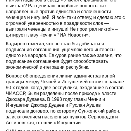
выиграл? Расцениваю подобные вопросы как
направленные против единства и сплоченности
чеченцев и ингушей. Я всё- таки отвечу, и сделаю это с
огромной уверенностью в правдивости слов —
выиграли чеченцы и ингуши! Не проиграл никто!» –
цитирует главу Чечни «РИА Новости».
Кадыров отметил, что не стал бы добиваться
подписания соглашения, ущемляющего интересы
одного из народов. Евкуров ранее так же заявил, что
подписание соглашения будет способствовать
экономической интеграции республик.
Вопрос об определении линии административной
границы между Чечней и Ингушетией возник в начале
90-х годов, когда две республики, входившие в состав
ЧИАССР, были разделены после прихода к власти
Джохара Дудаева. В 1993 году главы Чечни и
Ингушетии Джохар Дудаев и Руслан Аушев
подписали договор, по которому Сунженский район,
за исключением населенных пунктов Серноводск и
Ассиновская, отошли к Ингушетии.