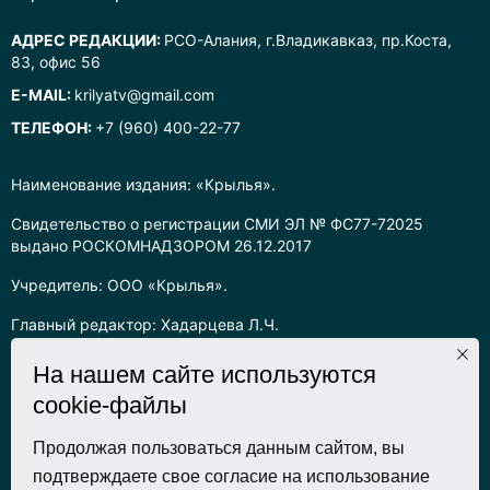
АДРЕС РЕДАКЦИИ:
РСО-Алания, г.Владикавказ, пр.Коста,
83, офис 56
E-MAIL:
krilyatv@gmail.com
ТЕЛЕФОН:
+7 (960) 400-22-77
Наименование издания: «Крылья».
Свидетельство о регистрации СМИ ЭЛ № ФС77-72025
выдано РОСКОМНАДЗОРОМ 26.12.2017
Учредитель: ООО «Крылья».
Главный редактор: Хадарцева Л.Ч.
Информация на сайте предназначена для лиц старше 16 лет.
На нашем сайте используются
cookie-файлы
Все права на любые материалы, опубликованные на сайте,
защищены в соответствии с российским законодательством
об интеллектуальной собственности. Любое использование
Продолжая пользоваться данным сайтом, вы
текстовых, фото, аудио и видеоматериалов возможно только
подтверждаете свое согласие на использование