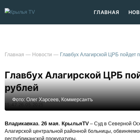
ГЛАВНАЯ
НОВ
Главная
Новости
Главбух Алагирской ЦРБ пойдет п
Главбух Алагирской ЦРБ пой
рублей
Фото: Олег Харсеев, Коммерсантъ
15:47 26.05.2025
Владикавказ. 26 мая. КрыльяTV
– Суд в Северной Осе
Алагирской центральной районной больницы, обвиняемой
республиканской прокуратуры.