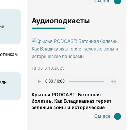
См все
Аудиоподкасты
ии
ботникам
18:05 8.10.2025
млн
Крылья PODCAST: Бетонная
болезнь. Как Владикавказ теряет
зеленые зоны и исторические
панорамы
См все