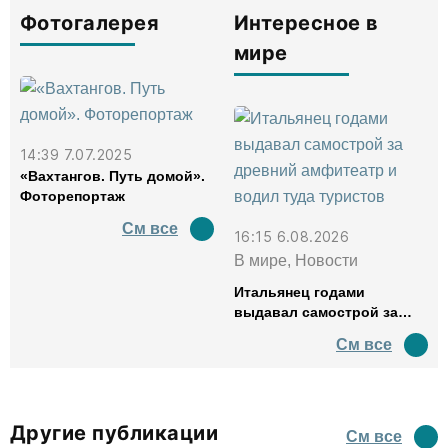
Фотогалерея
Интересное в
мире
14:39 7.07.2025
«Вахтангов. Путь домой».
Фоторепортаж
См все
16:15 6.08.2026
В мире, Новости
Итальянец годами
выдавал самострой за
древний амфитеатр и
См все
водил туда туристов
Другие публикации
См все