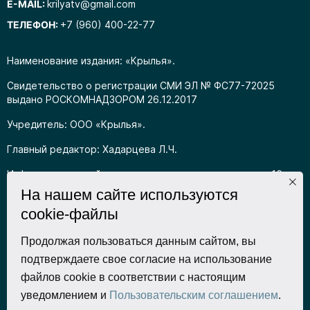
E-MAIL:
krilyatv@gmail.com
ТЕЛЕФОН:
+7 (960) 400-22-77
Наименование издания: «Крылья».
Свидетельство о регистрации СМИ ЭЛ № ФС77-72025
выдано РОСКОМНАДЗОРОМ 26.12.2017
Учредитель: ООО «Крылья».
Главный редактор: Хадарцева Л.Ч.
Информация на сайте предназначена для лиц старше 16
лет.
На нашем сайте используются
cookie-файлы
Все права на любые материалы, опубликованные на сайте,
защищены в соответствии с российским
законодательством об интеллектуальной собственности.
Продолжая пользоваться данным сайтом, вы
Любое использование текстовых, фото, аудио и
подтверждаете свое согласие на использование
видеоматериалов возможно только с согласия
файлов cookie в соответствии с настоящим
правообладателя (ООО «Крылья») и при строгом наличии
уведомлением и
Пользовательским соглашением
.
ссылки на ресурс. Для сетевых ресурсов – гиперссылка.