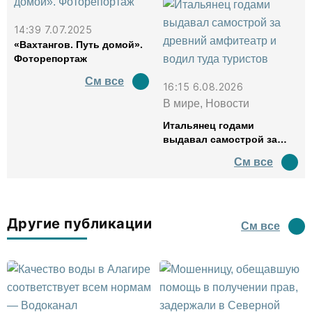
14:39 7.07.2025
«Вахтангов. Путь домой».
Фоторепортаж
См все
16:15 6.08.2026
В мире, Новости
Итальянец годами
выдавал самострой за
древний амфитеатр и
См все
водил туда туристов
Другие публикации
См все