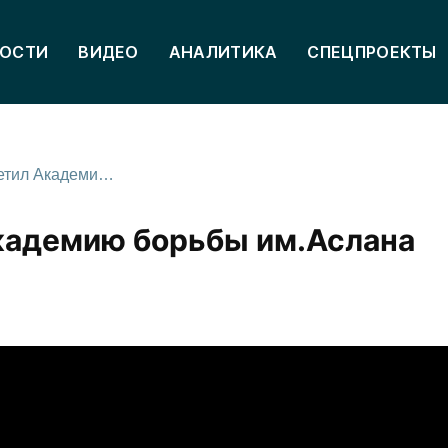
ОСТИ
ВИДЕО
АНАЛИТИКА
СПЕЦПРОЕКТЫ
Габулов впервые посетил Академию борьбы им.Аслана Хадарцева
кадемию борьбы им.Аслана