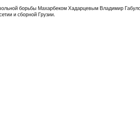
и вольной борьбы Махарбеком Хадарцевым Владимир Габул
етии и сборной Грузии.