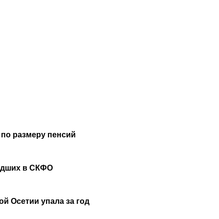
 по размеру пенсий
удших в СКФО
й Осетии упала за год