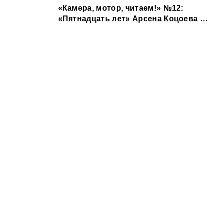
«Камера, мотор, читаем!» №12:
«Пятнадцать лет» Арсена Коцоева &
одноименная экранизация Аслана
Галазова