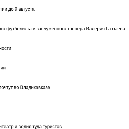
ии до 9 августа
ого футболиста и заслуженного тренера Валерия Газзаева
ности
тии
почтут во Владикавказе
театр и водил туда туристов