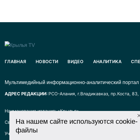
ГЛАВНАЯ
НОВОСТИ
ВИДЕО
АНАЛИТИКА
СП
Mультимедийный информационно-аналитический портал
АДРЕС РЕДАКЦИИ:
РСО-Алания, г.Владикавказ, пр.Коста, 83,
Наименование издания: «Крылья».
На нашем сайте используются cookie-
Свидетельство о регистрации СМИ ЭЛ № ФС77-72025 выда
файлы
Учредитель: ООО «Крылья».