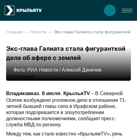
Главная
Новости
Экс-глава Галиата стала фигуранткой дела 
Экс-глава Галиата стала фигуранткой
дела об афере с землей
12:05 8.07.2025
Фото: РИА Новости / Алексей Даничев
Владикавказ. 8 июля. КрыльяTV
– В Северной
Осетии возбуждено уголовное дело в отношении 71-
летней бывшей главы села в Ирафском районе,
которая подозревается в злоупотреблении
должностными полномочиями, сообщает пресс-
служба МВД по региону.
Между тем, как стало известно «КрыльямТV», речь