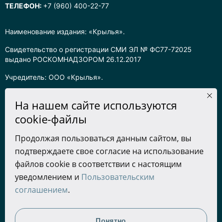
ТЕЛЕФОН:
+7 (960) 400-22-77
Наименование издания: «Крылья».
Свидетельство о регистрации СМИ ЭЛ № ФС77-72025
выдано РОСКОМНАДЗОРОМ 26.12.2017
Учредитель: ООО «Крылья».
Главный редактор: Хадарцева Л.Ч.
На нашем сайте используются
Информация на сайте предназначена для лиц старше 16 лет.
cookie-файлы
Все права на любые материалы, опубликованные на сайте,
Продолжая пользоваться данным сайтом, вы
защищены в соответствии с российским законодательством
подтверждаете свое согласие на использование
об интеллектуальной собственности. Любое использование
текстовых, фото, аудио и видеоматериалов возможно только
файлов cookie в соответствии с настоящим
с согласия правообладателя (ООО «Крылья») и при строгом
уведомлением и
Пользовательским
наличии ссылки на ресурс. Для сетевых ресурсов –
соглашением
.
гиперссылка.
Разработка сайта
Понятно