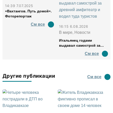
14:39 7.07.2025
«Вахтангов. Путь домой».
Фоторепортаж
См все
16:15 6.08.2026
В мире, Новости
Итальянец годами
выдавал самострой за
древний амфитеатр и
См все
водил туда туристов
Другие публикации
См все