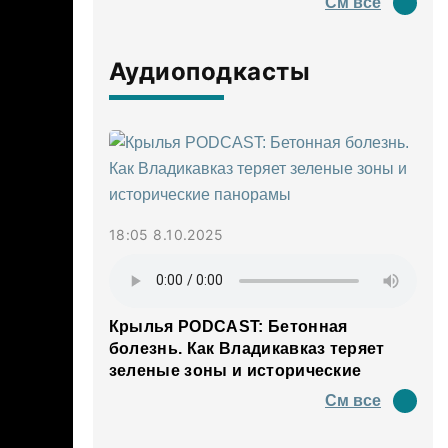
См все
Аудиоподкасты
18:05 8.10.2025
Крылья PODCAST: Бетонная
болезнь. Как Владикавказ теряет
зеленые зоны и исторические
панорамы
См все