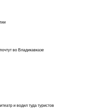
тии
почтут во Владикавказе
театр и водил туда туристов