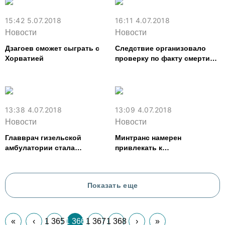
15:42 5.07.2018
16:11 4.07.2018
Новости
Новости
Дзагоев сможет сыграть с
Следствие организовало
Хорватией
проверку по факту смерти
квнщика Аслана Алборова
13:38 4.07.2018
13:09 4.07.2018
Новости
Новости
Главврач гизельской
Минтранс намерен
амбулатории стала
привлекать к
фигурантом уголовного
ответственности
дела о мошенничестве
перевозчиков за отсутствие
маршруток в вечернее
Показать еще
время
«
‹
1 365
1 366
1 367
1 368
›
»