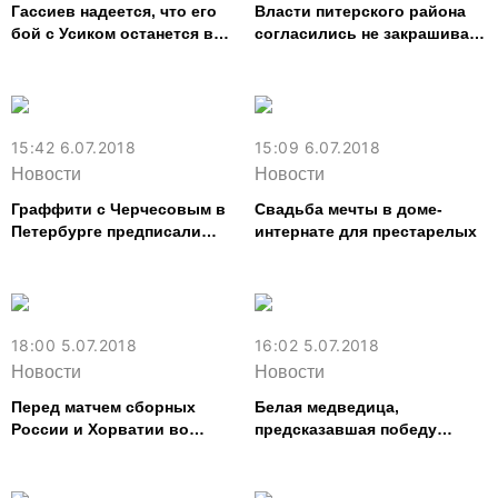
Гассиев надеется, что его
Власти питерского района
бой с Усиком останется в
согласились не закрашивать
истории бокса
граффити с портретом
Черчесова до ноября
15:42 6.07.2018
15:09 6.07.2018
Новости
Новости
Граффити с Черчесовым в
Свадьба мечты в доме-
Петербурге предписали
интернате для престарелых
закрасить по жалобе
кверулянта со стажем
18:00 5.07.2018
16:02 5.07.2018
Новости
Новости
Перед матчем сборных
Белая медведица,
России и Хорватии во
предсказавшая победу
Владикавказе откроется
Трампа, предрекла победу
фан-зона
сборной России