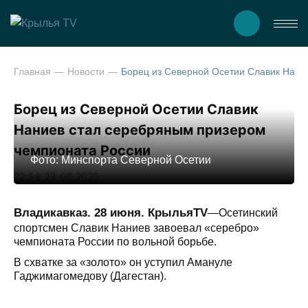
Главная
Новости
Борец из Северной Осетии Славик Наниев стал серебряным призером
Борец из Северной Осетии Славик
Наниев стал серебряным призером
чемпионата России
Фото: Минспорта Северной Осетии
22:58 28.06.2025
Владикавказ. 28 июня. КрыльяTV
—Осетинский
спортсмен Славик Наниев завоевал «серебро»
чемпионата России по вольной борьбе.
В схватке за «золото» он уступил Амануле
Гаджимагомедову (Дагестан).