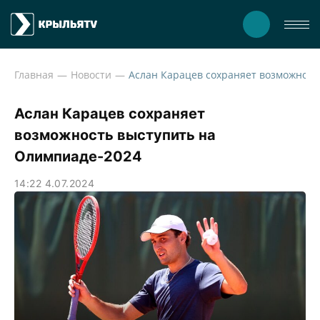
Главная
Новости
Аслан Карацев сох
Аслан Карацев сохраняет
возможность выступить на
Олимпиаде-2024
14:22 4.07.2024