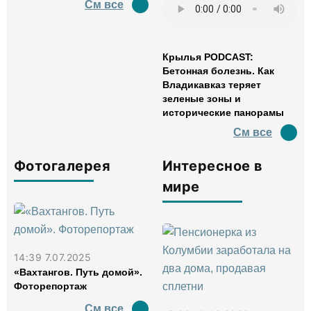
См все
Крылья PODCAST:
Бетонная болезнь. Как
Владикавказ теряет
зеленые зоны и
исторические панорамы
См все
Фотогалерея
Интересное в
мире
14:39 7.07.2025
«Вахтангов. Путь домой».
Фоторепортаж
См все