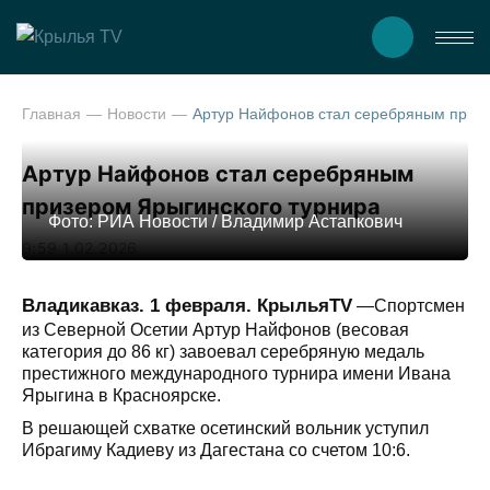
Главная
Новости
Артур Найфонов стал серебряны
Артур Найфонов стал серебряным
призером Ярыгинского турнира
Фото: РИА Новости / Владимир Астапкович
9:59 1.02.2026
Владикавказ. 1 февраля. КрыльяTV
—Спортсмен
из Северной Осетии Артур Найфонов (весовая
категория до 86 кг) завоевал серебряную медаль
престижного международного турнира имени Ивана
Ярыгина в Красноярске.
В решающей схватке осетинский вольник уступил
Ибрагиму Кадиеву из Дагестана со счетом 10:6.