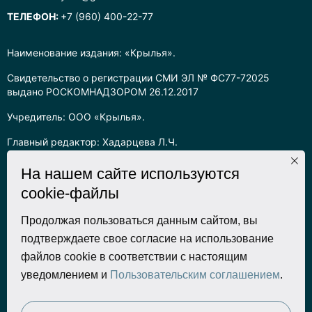
ТЕЛЕФОН:
+7 (960) 400-22-77
Наименование издания: «Крылья».
Свидетельство о регистрации СМИ ЭЛ № ФС77-72025
выдано РОСКОМНАДЗОРОМ 26.12.2017
Учредитель: ООО «Крылья».
Главный редактор: Хадарцева Л.Ч.
Информация на сайте предназначена для лиц старше 16 лет.
На нашем сайте используются
cookie-файлы
Все права на любые материалы, опубликованные на сайте,
защищены в соответствии с российским законодательством
об интеллектуальной собственности. Любое использование
Продолжая пользоваться данным сайтом, вы
текстовых, фото, аудио и видеоматериалов возможно только
подтверждаете свое согласие на использование
с согласия правообладателя (ООО «Крылья») и при строгом
файлов cookie в соответствии с настоящим
наличии ссылки на ресурс. Для сетевых ресурсов –
уведомлением и
Пользовательским соглашением
.
гиперссылка.
Разработка сайта