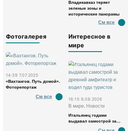
Владикавказ теряет
зеленые зоны и
исторические панорамы
См все
Фотогалерея
Интересное в
мире
14:39 7.07.2025
«Вахтангов. Путь домой».
Фоторепортаж
См все
16:15 6.08.2026
В мире, Новости
Итальянец годами
выдавал самострой за
древний амфитеатр и
См все