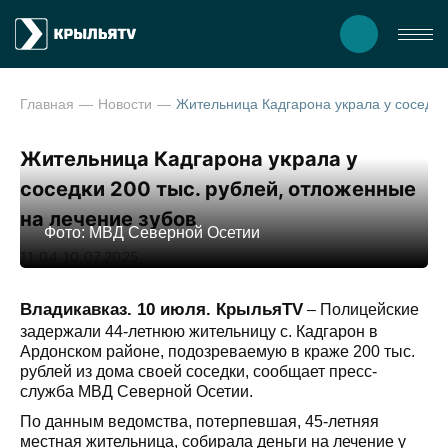
Главная
Новости
Жительница Кадгарона украла у соседки 200 тыс. рубле
Жительница Кадгарона украла у
соседки 200 тыс. рублей, отложенные
на лечение зубов
Фото: МВД Северной Осетии
11:04 10.07.2025
Владикавказ. 10 июля. КрыльяTV
– Полицейские
задержали 44-летнюю жительницу с. Кадгарон в
Ардонском районе, подозреваемую в краже 200 тыс.
рублей из дома своей соседки, сообщает пресс-
служба МВД Северной Осетии.
По данным ведомства, потерпевшая, 45-летняя
местная жительница, собирала деньги на лечение у