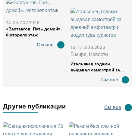
14:39 7.07.2025
«Вахтангов. Путь домой».
Фоторепортаж
См все
16:15 6.08.2026
В мире, Новости
Итальянец годами
выдавал самострой за
древний амфитеатр и
См все
водил туда туристов
Другие публикации
См все