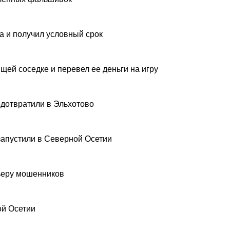
а и получил условный срок
щей соседке и перевел ее деньги на игру
дотвратили в Эльхотово
запустили в Северной Осетии
рьеру мошенников
ой Осетии