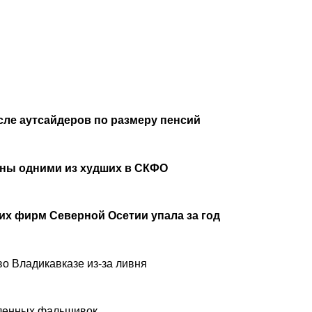
сле аутсайдеров по размеру пенсий
аны одними из худших в СКФО
х фирм Северной Осетии упала за год
о Владикавказе из-за ливня
вленных фальшивок