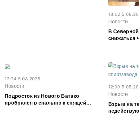
Владикавказе из-за ливня
18:02 5.08.2
Новости
В Северной
снижаться 
фальшивок
12:24 5.08.2026
Новости
12:00 5.08.2
Новости
Подросток из Нового Батако
пробрался в спальню к спящей
Взрыв на т
соседке и перевел ее деньги на игру
недействую
предотврат