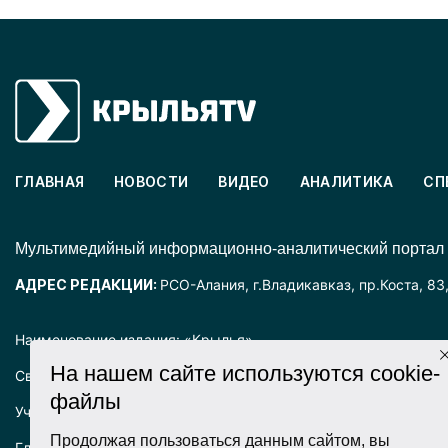
ГЛАВНАЯ
НОВОСТИ
ВИДЕО
АНАЛИТИКА
СП
Mультимедийный информационно-аналитический портал
АДРЕС РЕДАКЦИИ:
РСО-Алания, г.Владикавказ, пр.Коста, 83
Наименование издания: «Крылья».
На нашем сайте используются cookie-
Свидетельство о регистрации СМИ ЭЛ № ФС77-72025 выда
файлы
Учредитель: ООО «Крылья».
Продолжая пользоваться данным сайтом, вы
Главный редактор: Хадарцева Л.Ч.