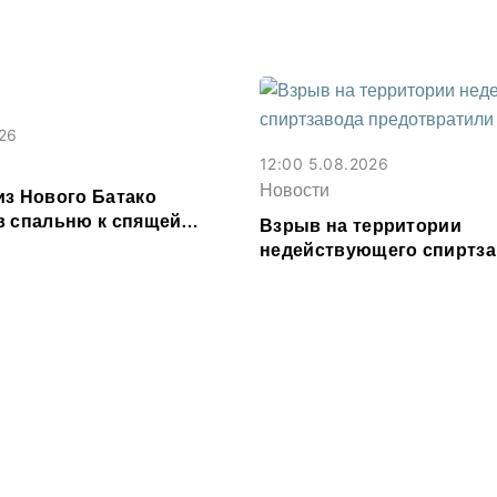
е из-за ливня
фальшивок
026
12:00 5.08.2026
Новости
из Нового Батако
в спальню к спящей
Взрыв на территории
еревел ее деньги на игру
недействующего спиртз
предотвратили в Эльхот