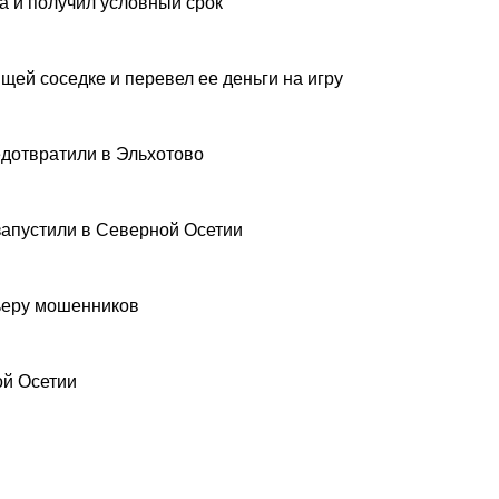
а и получил условный срок
щей соседке и перевел ее деньги на игру
дотвратили в Эльхотово
запустили в Северной Осетии
рьеру мошенников
ой Осетии