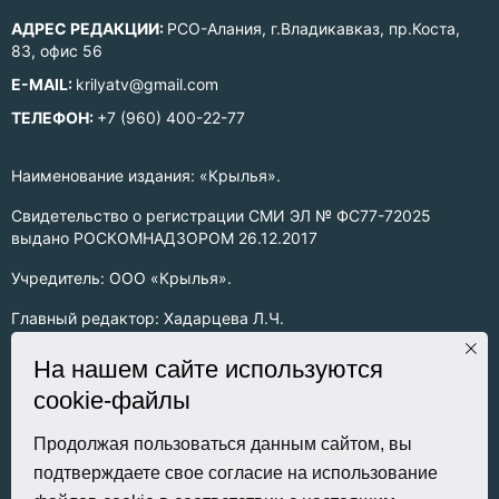
АДРЕС РЕДАКЦИИ:
РСО-Алания, г.Владикавказ, пр.Коста,
83, офис 56
E-MAIL:
krilyatv@gmail.com
ТЕЛЕФОН:
+7 (960) 400-22-77
Наименование издания: «Крылья».
Свидетельство о регистрации СМИ ЭЛ № ФС77-72025
выдано РОСКОМНАДЗОРОМ 26.12.2017
Учредитель: ООО «Крылья».
Главный редактор: Хадарцева Л.Ч.
Информация на сайте предназначена для лиц старше 16 лет.
На нашем сайте используются
cookie-файлы
Все права на любые материалы, опубликованные на сайте,
защищены в соответствии с российским законодательством
об интеллектуальной собственности. Любое использование
Продолжая пользоваться данным сайтом, вы
текстовых, фото, аудио и видеоматериалов возможно только
подтверждаете свое согласие на использование
с согласия правообладателя (ООО «Крылья») и при строгом