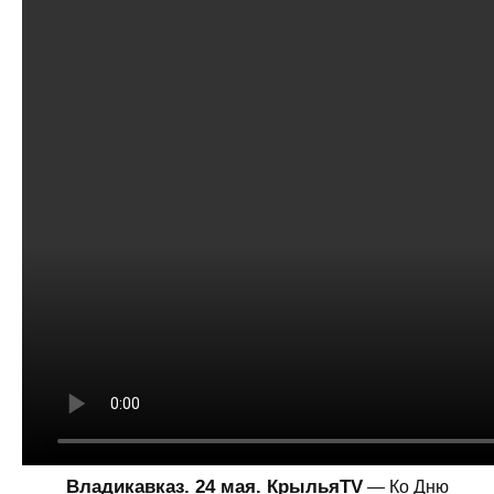
Владикавказ. 24 мая. КрыльяTV
— Ко Дню