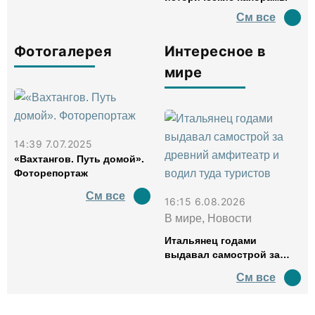
См все
Фотогалерея
Интересное в
мире
14:39 7.07.2025
«Вахтангов. Путь домой».
Фоторепортаж
См все
16:15 6.08.2026
В мире, Новости
Итальянец годами
выдавал самострой за
древний амфитеатр и
См все
водил туда туристов