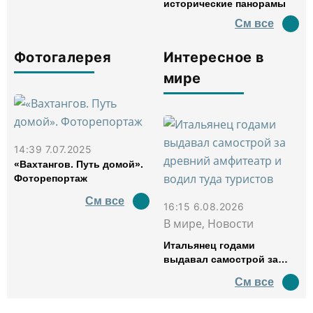
исторические панорамы
См все
Фотогалерея
Интересное в
мире
14:39 7.07.2025
«Вахтангов. Путь домой».
Фоторепортаж
См все
16:15 6.08.2026
В мире, Новости
Итальянец годами
выдавал самострой за
древний амфитеатр и
См все
водил туда туристов