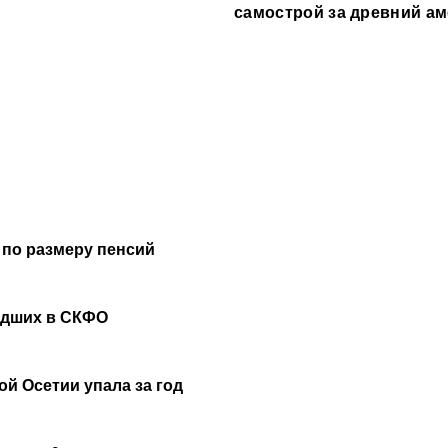
самострой за древний а
водил туда туристов
 по размеру пенсий
удших в СКФО
й Осетии упала за год