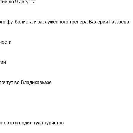
ии до 9 августа
ого футболиста и заслуженного тренера Валерия Газзаева
ности
тии
почтут во Владикавказе
театр и водил туда туристов