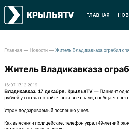
ГЛАВНАЯ
НОВ
Главная
Новости
Житель Владикавказа ограб
16:07 17.12.2019
Владикавказ. 17 декабря. КрыльяTV
— Пациент одно
рублей у соседа по койке, пока все спали, сообщает пре
Утром подозреваемый поспешно ушел.
Как выяснили полицейские, телефон украл 49-летний ран
потратить на личные нужды.