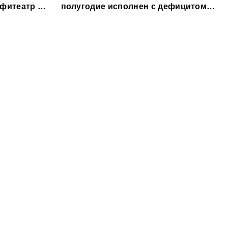
мфитеатр и
полугодие исполнен с дефицитом
8,6% от расходов