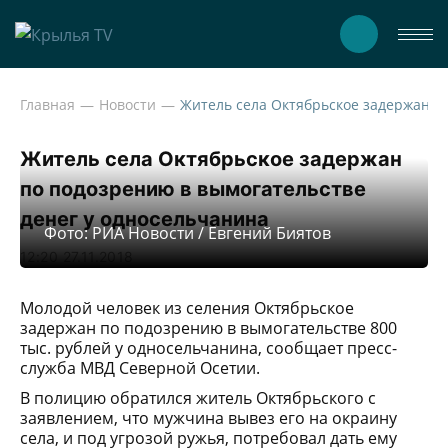
Главная
Новости
Житель села Октябрьское задержан по под
Житель села Октябрьское задержан
по подозрению в вымогательстве
денег у односельчанина
Фото: РИА Новости / Евгений Биятов
12:20 27.11.2018
Молодой человек из селения Октябрьское
задержан по подозрению в вымогательстве 800
тыс. рублей у односельчанина, сообщает пресс-
служба МВД Северной Осетии.
В полицию обратился житель Октябрьского с
заявлением, что мужчина вывез его на окраину
села, и под угрозой ружья, потребовал дать ему