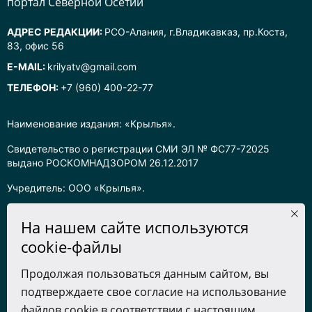
портал Северной Осетии
АДРЕС РЕДАКЦИИ:
РСО-Алания, г.Владикавказ, пр.Коста,
83, офис 56
E-MAIL:
krilyatv@gmail.com
ТЕЛЕФОН:
+7 (960) 400-22-77
Наименование издания: «Крылья».
Свидетельство о регистрации СМИ ЭЛ № ФС77-72025
выдано РОСКОМНАДЗОРОМ 26.12.2017
Учредитель: ООО «Крылья».
Главный редактор: Хадарцева Л.Ч.
На нашем сайте используются
Информация на сайте предназначена для лиц старше 16 лет.
cookie-файлы
Все права на любые материалы, опубликованные на сайте,
Продолжая пользоваться данным сайтом, вы
защищены в соответствии с российским законодательством
подтверждаете свое согласие на использование
об интеллектуальной собственности. Любое использование
текстовых, фото, аудио и видеоматериалов возможно только
файлов cookie в соответствии с настоящим