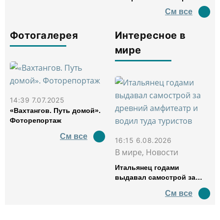
См все
Фотогалерея
Интересное в
мире
14:39 7.07.2025
«Вахтангов. Путь домой».
Фоторепортаж
См все
16:15 6.08.2026
В мире, Новости
Итальянец годами
выдавал самострой за
древний амфитеатр и
См все
водил туда туристов