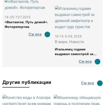
14:39 7.07.2025
«Вахтангов. Путь домой».
Фоторепортаж
См все
16:15 6.08.2026
В мире, Новости
Итальянец годами
выдавал самострой за
древний амфитеатр и
См все
водил туда туристов
Другие публикации
См все