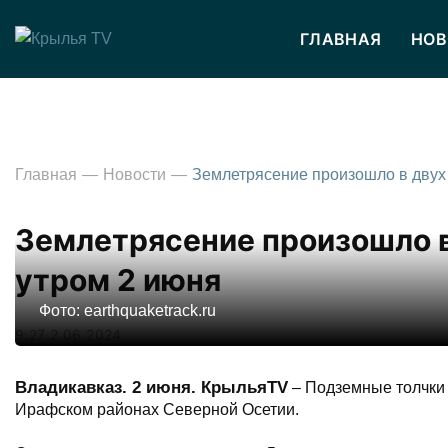
ГЛАВНАЯ
НОВ
Главная
Новости
Землетрясение произошло в
утром 2 июня
Фото: earthquaketrack.ru
9:27 2.06.2024
Владикавказ. 2 июня. КрыльяTV
– Подземные толчки 
Ирафском районах Северной Осетии.