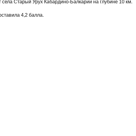
т села Старый Урух
Кабардино-Балкарии на глубине 10 км.
ставила 4,2 балла.