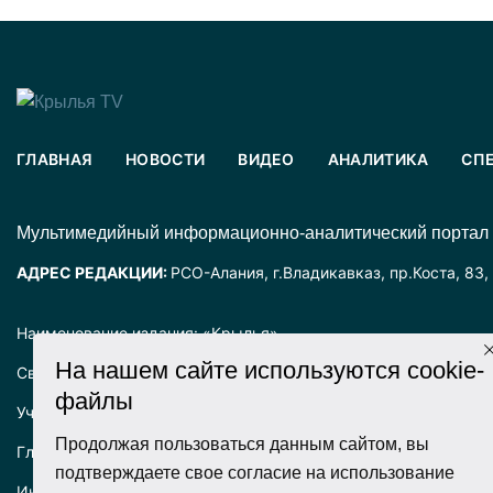
ГЛАВНАЯ
НОВОСТИ
ВИДЕО
АНАЛИТИКА
СП
Mультимедийный информационно-аналитический портал
АДРЕС РЕДАКЦИИ:
РСО-Алания, г.Владикавказ, пр.Коста, 83,
Наименование издания: «Крылья».
На нашем сайте используются cookie-
Свидетельство о регистрации СМИ ЭЛ № ФС77-72025 выда
файлы
Учредитель: ООО «Крылья».
Продолжая пользоваться данным сайтом, вы
Главный редактор: Хадарцева Л.Ч.
подтверждаете свое согласие на использование
Информация на сайте предназначена для лиц старше 16 лет.