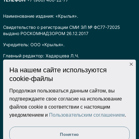
Наименование издания: «Крылья».
Свидетельство о регистрации СМИ ЭЛ № ФС77-72025
выдано РОСКОМНАДЗОРОМ 26.12.2017
Учредитель: ООО «Крылья».
Главный редактор: Хадарцева Л.Ч.
Информация на сайте предназначена для лиц старше 16 лет.
На нашем сайте используются
cookie-файлы
Все права на любые материалы, опубликованные на сайте,
защищены в соответствии с российским законодательством
об интеллектуальной собственности. Любое использование
Продолжая пользоваться данным сайтом, вы
текстовых, фото, аудио и видеоматериалов возможно только
подтверждаете свое согласие на использование
с согласия правообладателя (ООО «Крылья») и при строгом
файлов cookie в соответствии с настоящим
наличии ссылки на ресурс. Для сетевых ресурсов –
уведомлением и
Пользовательским соглашением
.
гиперссылка.
Разработка сайта
Понятно