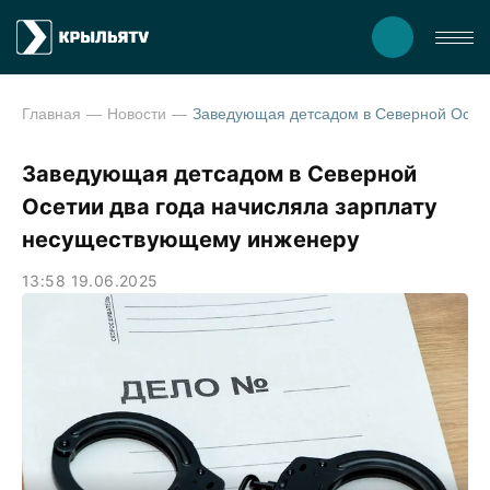
Главная
Новости
Заведующая детсадом в Северной Осетии два года начисляла зарплат
Заведующая детсадом в Северной
Осетии два года начисляла зарплату
несуществующему инженеру
13:58 19.06.2025