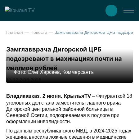
Главная
Новости
Замглавврача Дигорской ЦРБ подозревают в махинациях почти на мил
Замглавврача Дигорской ЦРБ
подозревают в махинациях почти на
миллион рублей
Фото: Олег Харсеев, Коммерсантъ
12:32 2.06.2025
Владикавказ. 2 июня. КрыльяTV
– Фигуранткой 18
уголовных дел стала заместитель главного врача
Дигорской центральной районной больницы в
Северной Осетии, подозреваемая в подлоге при
оформлении инвалидности.
По данным республиканского МВД, в 2024-2025 годах
женщина вносила ложные сведения в медицинские