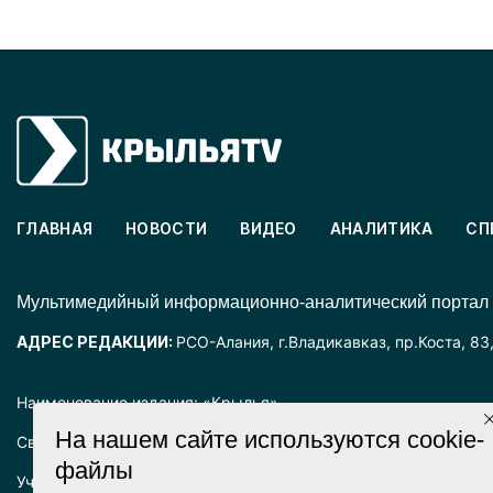
ГЛАВНАЯ
НОВОСТИ
ВИДЕО
АНАЛИТИКА
СП
Mультимедийный информационно-аналитический портал
АДРЕС РЕДАКЦИИ:
РСО-Алания, г.Владикавказ, пр.Коста, 83
Наименование издания: «Крылья».
На нашем сайте используются cookie-
Свидетельство о регистрации СМИ ЭЛ № ФС77-72025 выда
файлы
Учредитель: ООО «Крылья».