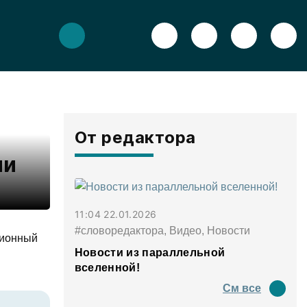
От редактора
ии
11:04 22.01.2026
#словоредактора, Видео, Новости
ционный
Новости из параллельной
вселенной!
См все