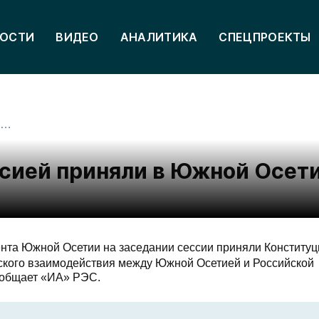
ОСТИ
ВИДЕО
АНАЛИТИКА
СПЕЦПРОЕКТЫ
Закон о союзничестве с Россией приняли в Южной Осетии
ссией приняли в Южной Осет
нта Южной Осетии на заседании сессии приняли Конститу
ского взаимодействия между Южной Осетией и Российской
ообщает «ИА» РЭС.